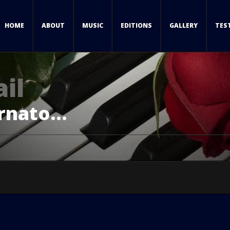
HOME
ABOUT
MUSIC
EDITIONS
GALLERY
TES
il
nato...
is
msterdam