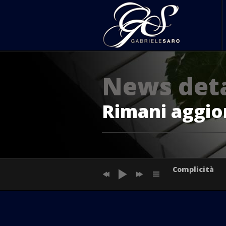
News deta
Rimani aggior
Complicità
Sunset in Par
Sunset in A