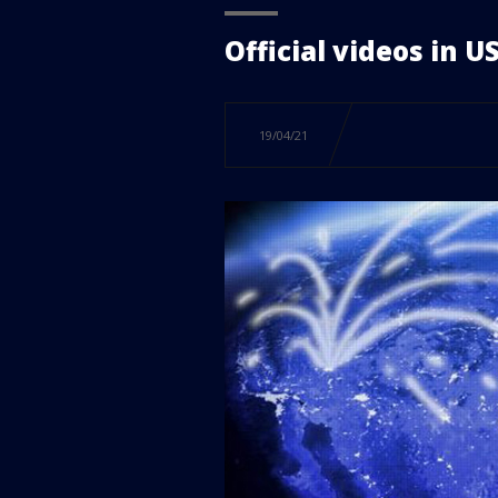
Sunset in Los
Official videos in U
Sunset in Rey
19/04/21